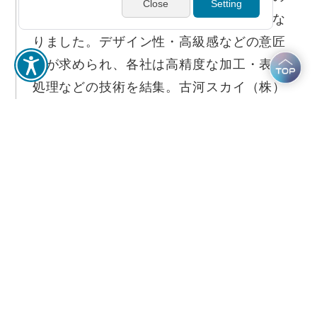
外装にアルミニウムが採用されるようにな
りました。デザイン性・高級感などの意匠
性が求められ、各社は高精度な加工・表面
処理などの技術を結集。古河スカイ（株）
の製品は世界的な携帯電話メーカーに、住
友軽金属工業の製品は大手IT機器メーカー
に選定されています。建材用途では、蜂の
巣のような形状の接着アルミハニカムパネ
ルが、さまざまな建築物に採用されまし
た。このほか、純国産のH-IIAロケット、お
よび鉄道車両・船舶向けにアルミニウムの
鍛造品を、アルミニウム製のヒートシンク
を家電や輸送機器などの分野へ納入してい
ます。