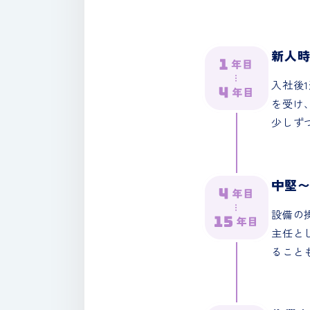
新人
入社後
を受け
少しず
中堅
設備の
主任と
ること