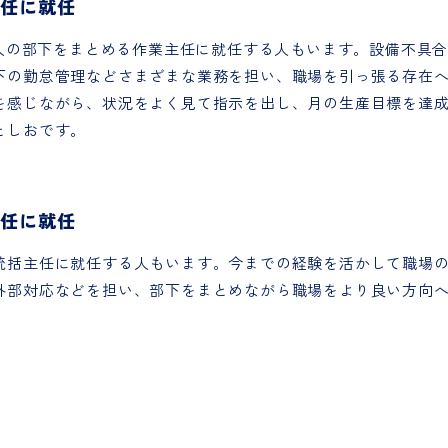
主任に就任
15人の部下をまとめる作業主任に就任する人もいます。設備不具
下の勤怠管理などさまざまな業務を担い、職場を引っ張る存在
を感じながら、状況をよく見て指示を出し、月の生産目標を達
としおです。
主任に就任
統括主任に就任する人もいます。今までの経験を活かして職場
外部対応などを担い、部下をまとめながら職場をより良い方向