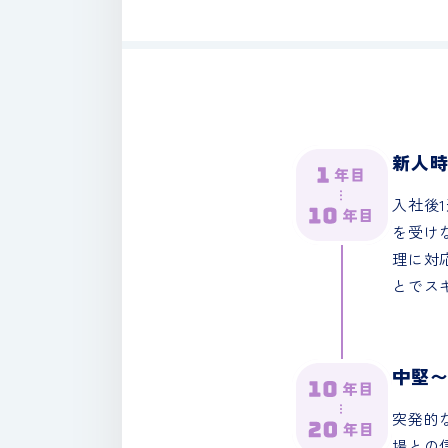
新人
入社後
を受け
理に対
とでス
中堅
突発的
場との