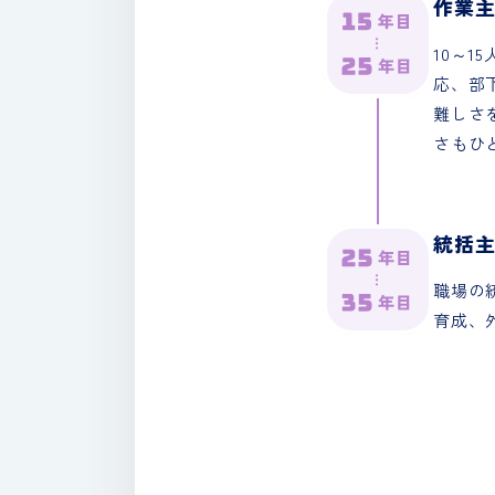
作業
10～
応、部
難しさ
さもひ
統括
職場の
育成、