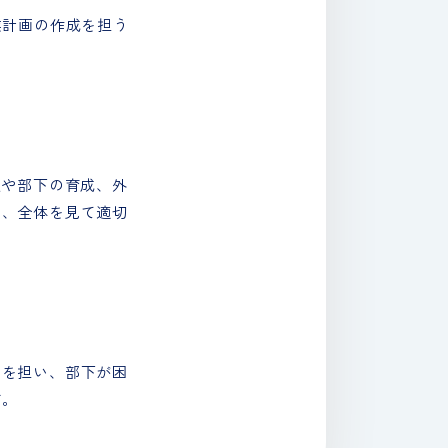
業計画の作成を担う
定や部下の育成、外
も、全体を見て適切
どを担い、部下が困
す。