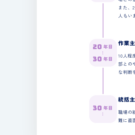
また、
人もい
作業
10人
部との
な判断
統括
職場の
難に直