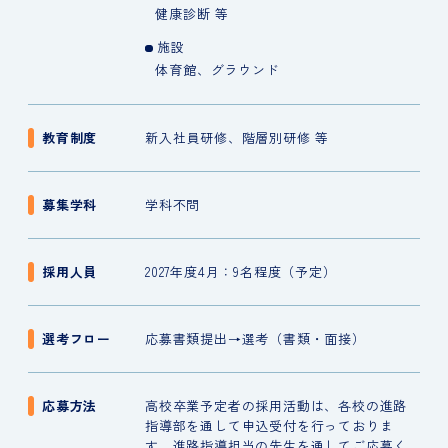
健康診断 等
施設
体育館、グラウンド
教育制度
新入社員研修、階層別研修 等
募集学科
学科不問
採用人員
2027年度4月：9名程度（予定）
選考フロー
応募書類提出→選考（書類・面接）
応募方法
高校卒業予定者の採用活動は、各校の進路
指導部を通して申込受付を行っておりま
す。進路指導担当の先生を通してご応募く