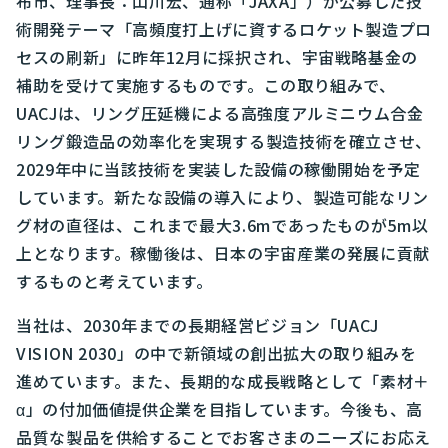
布市、理事長：山川宏、通称「JAXA」）が公募した技
術開発テーマ「高頻度打上げに資するロケット製造プロ
セスの刷新」に昨年12月に採択され、宇宙戦略基金の
補助を受けて実施するものです。この取り組みで、
UACJは、リング圧延機による高強度アルミニウム合金
リング鍛造品の効率化を実現する製造技術を確立させ、
2029年中に当該技術を実装した設備の稼働開始を予定
しています。新たな設備の導入により、製造可能なリン
グ材の直径は、これまで最大3.6mであったものが5m以
上となります。稼働後は、日本の宇宙産業の発展に貢献
するものと考えています。
当社は、2030年までの長期経営ビジョン「UACJ
VISION 2030」の中で新領域の創出拡大の取り組みを
進めています。また、長期的な成長戦略として「素材＋
α」の付加価値提供企業を目指しています。今後も、高
品質な製品を供給することでお客さまのニーズにお応え