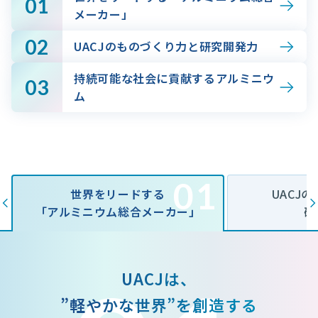
01
メーカー」
02
UACJのものづくり力と研究開発力
持続可能な社会に貢献するアルミニウ
03
ム
01
世界をリードする
UACJ
「アルミニウム総合メーカー」
研
UACJは、
”軽やかな世界”を創造する