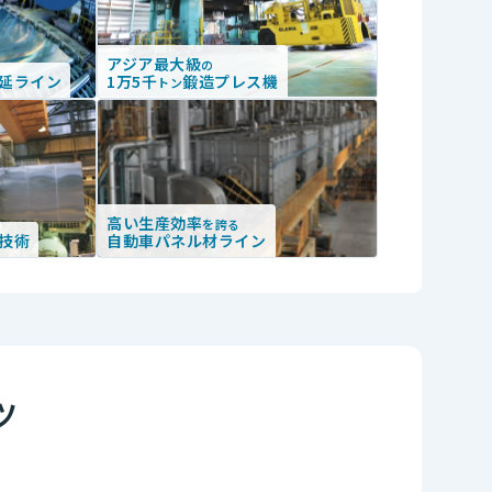
アジア最大級
の
延ライン
1万5千
鍛造プレス機
トン
高い生産効率
を誇る
技術
自動車パネル材ライン
ツ