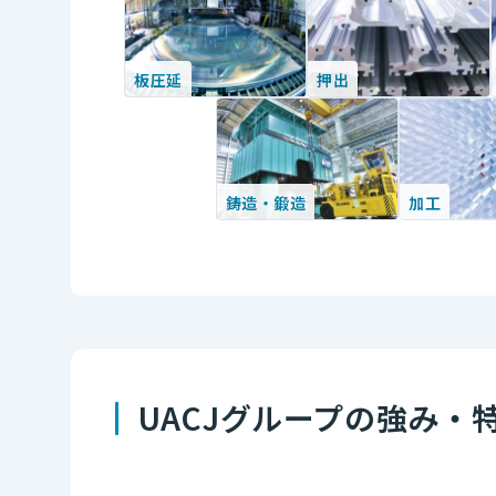
板圧延
押出
鋳造・鍛造
加工
UACJグループの強み