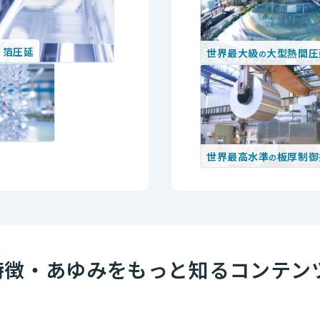
箔圧延
世界最大級
大型熱間圧
の
世界最高水準
板厚制御
の
・特徴・あゆみをもっと知るコンテン