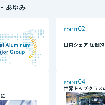
徴・あゆみ
02
POINT
国内シェア 圧倒的
04
POINT
世界トップクラス
チに