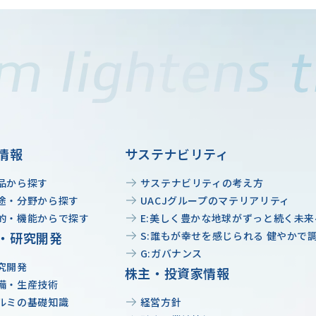
情報
サステナビリティ
品から探す
サステナビリティの考え方
途・分野から探す
UACJグループのマテリアリティ
的・機能からで探す
E:美しく豊かな地球がずっと続く未来
・研究開発
S:誰もが幸せを感じられる 健やかで
G:ガバナンス
究開発
株主・投資家情報
備・生産技術
ルミの基礎知識
経営方針