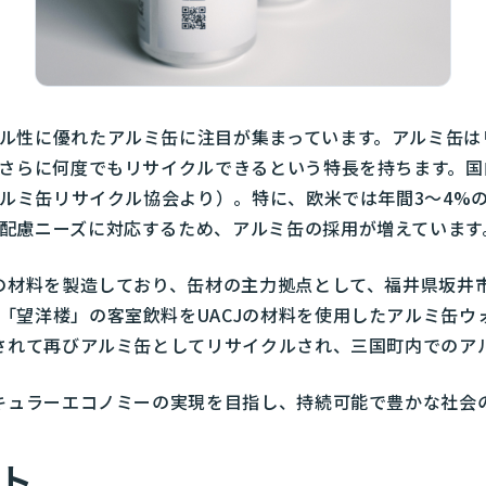
ル性に優れたアルミ缶に注目が集まっています。アルミ缶は
さらに何度でもリサイクルできるという特長を持ちます。国内
（アルミ缶リサイクル協会より）。特に、欧米では年間3～4
配慮ニーズに対応するため、アルミ缶の採用が増えています
分の材料を製造しており、缶材の主力拠点として、福井県坂井
「望洋楼」の客室飲料をUACJの材料を使用したアルミ缶ウ
戻されて再びアルミ缶としてリサイクルされ、三国町内でのア
ーキュラーエコノミーの実現を目指し、持続可能で豊かな社会
ト