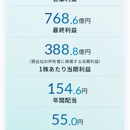
768
.6
億円
最終利益
388
.8
億円
（親会社の所有者に帰属する当期利益）
1株あたり当期利益
154
.6
円
年間配当
55
.0
円