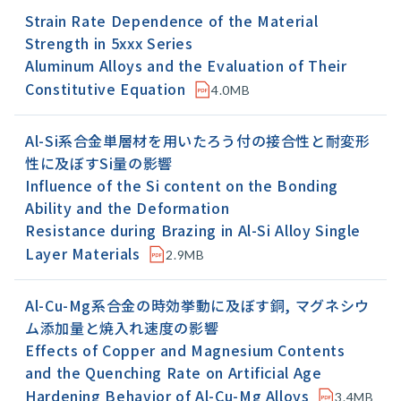
Strain Rate Dependence of the Material
Strength in 5xxx Series
Aluminum Alloys and the Evaluation of Their
Constitutive Equation
4.0MB
Al-Si系合金単層材を用いたろう付の接合性と耐変形
性に及ぼすSi量の影響
Influence of the Si content on the Bonding
Ability and the Deformation
Resistance during Brazing in Al-Si Alloy Single
Layer Materials
2.9MB
Al-Cu-Mg系合金の時効挙動に及ぼす銅, マグネシウ
ム添加量と焼入れ速度の影響
Effects of Copper and Magnesium Contents
and the Quenching Rate on Artificial Age
Hardening Behavior of Al-Cu-Mg Alloys
3.4MB