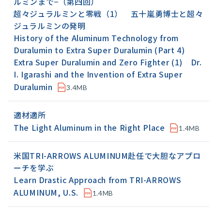
ルミンまで−（第四回）
超々ジュラルミンと零戦（1） 五十嵐勇博士と超々
ジュラルミンの発明
History of the Aluminum Technology from
Duralumin to Extra Super Duralumin (Part 4)
Extra Super Duralumin and Zero Fighter (1) Dr.
I. Igarashi and the Invention of Extra Super
Duralumin
3.4MB
適材適所
The Light Aluminum in the Right Place
1.4MB
米国TRI-ARROWS ALUMINUM赴任で大胆なアプロ
ーチを学ぶ
Learn Drastic Approach from TRI-ARROWS
ALUMINUM, U.S.
1.4MB