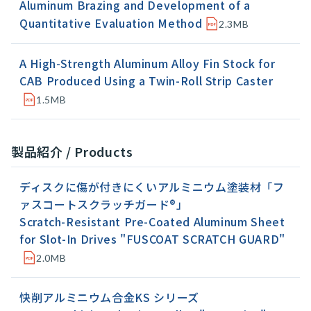
Aluminum Brazing and Development of a
Quantitative Evaluation Method
2.3MB
A High-Strength Aluminum Alloy Fin Stock for
CAB Produced Using a Twin-Roll Strip Caster
1.5MB
製品紹介 / Products
ディスクに傷が付きにくいアルミニウム塗装材「フ
ァスコートスクラッチガード®」
Scratch-Resistant Pre-Coated Aluminum Sheet
for Slot-In Drives "FUSCOAT SCRATCH GUARD"
2.0MB
快削アルミニウム合金KS シリーズ