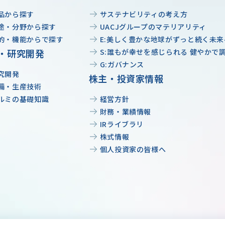
品から探す
サステナビリティの考え方
途・分野から探す
UACJグループのマテリアリティ
的・機能からで探す
E:美しく豊かな地球がずっと続く未来
・研究開発
S:誰もが幸せを感じられる 健やかで
G:ガバナンス
究開発
株主・投資家情報
備・生産技術
ルミの基礎知識
経営方針
財務・業績情報
IRライブラリ
株式情報
個人投資家の皆様へ