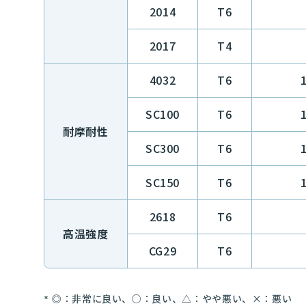
2014
T6
2017
T4
4032
T6
SC100
T6
耐摩耐性
SC300
T6
SC150
T6
2618
T6
高温強度
CG29
T6
◎：非常に良い、○：良い、△：やや悪い、×：悪い