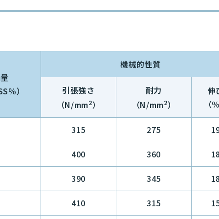
機械的性質
i量
引張強さ
耐力
伸
SS％）
2
2
（
（N/mm
）
（N/mm
）
315
275
1
400
360
1
390
345
1
410
315
1