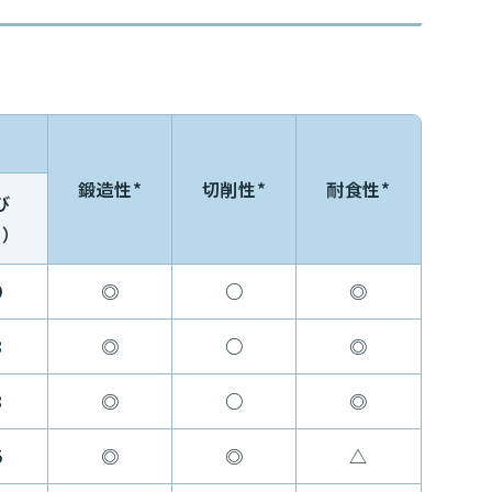
鍛造性*
切削性*
耐食性*
び
％）
9
◎
○
◎
8
◎
○
◎
8
◎
○
◎
5
◎
◎
△