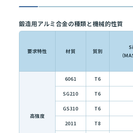
鍛造用アルミ合金の種類と機械的性質
S
要求特性
材質
質別
（MA
6061
T6
SG210
T6
GS310
T6
高強度
2011
T8