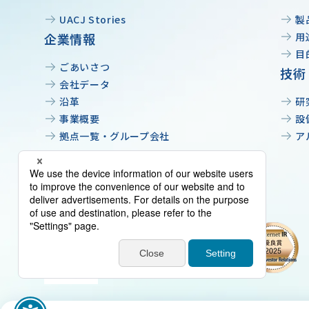
UACJ Stories
製
企業情報
用
目
ごあいさつ
技術
会社データ
沿革
研
事業概要
設
拠点一覧・グループ会社
ア