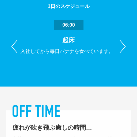
1日のスケジュール
06:00
起床
Previous
N
入社してから毎日バナナを食べています。
自転車
疲れが吹き飛ぶ癒しの時間…