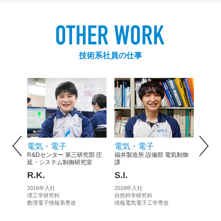
技術系社員の仕事
Previous
電気・電子
電気・電子
機械
R&Dセンター 第三研究部 圧
福井製造所 設備部 電気制御
押出加
ロジー研
延・システム制御研究室
課
Y.S.
R.K.
S.I.
2016
2016年入社
2019年入社
航空宇
理工学研究科
自然科学研究科
数理電子情報系専攻
情報電気電子工学専攻