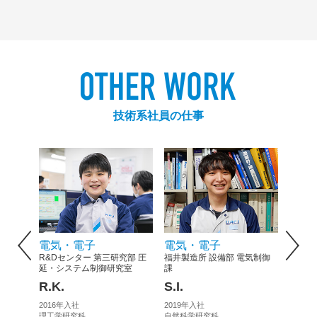
技術系社員の仕事
Previous
電気・電子
電気・電子
機械
R&Dセンター 第三研究部 圧
福井製造所 設備部 電気制御
押出加
ロジー研
延・システム制御研究室
課
Y.S.
R.K.
S.I.
2016
2016年入社
2019年入社
航空宇
理工学研究科
自然科学研究科