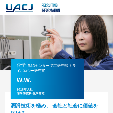
化学
R&Dセンター 第二研究部 トラ
イボロジー研究室
W.W.
2018年入社
理学研究科 化学専攻
潤滑技術を極め、
会社と社会に価値を