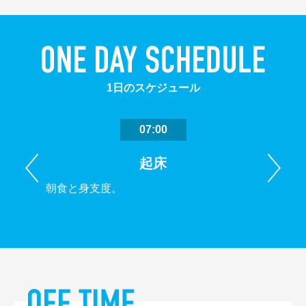
1日のスケジュール
07:00
Previous
N
起床
朝食と身支度。
出勤中
ます。