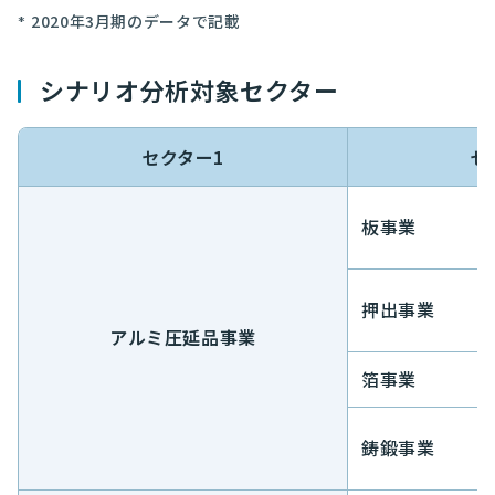
2020年3月期のデータで記載
シナリオ分析対象セクター
セクター1
セ
板事業
押出事業
アルミ圧延品事業
箔事業
鋳鍛事業